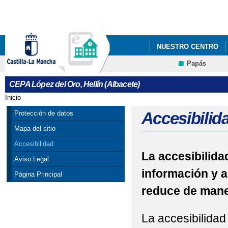
Pa
co
pri
NUESTRO CENTRO
Papás
DEPARTAMENTOS
CEPA López del Oro, Hellín (Albacete)
Inicio
Se encuentra usted aquí
Accesibilid
Protección de datos
Mapa del sitio
Accesibilidad
La accesibilidad
Aviso Legal
información y a
Página Principal
reduce de maner
La accesibilidad 