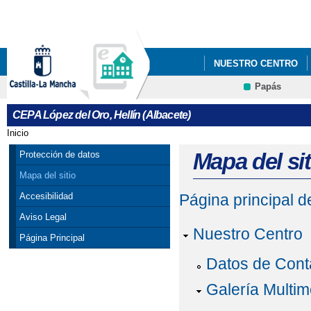
Pa
co
pri
NUESTRO CENTRO
Papás
DEPARTAMENTOS
CEPA López del Oro, Hellín (Albacete)
Inicio
Se encuentra usted aquí
Mapa del sit
Protección de datos
Mapa del sitio
Accesibilidad
Página principal 
Aviso Legal
Nuestro Centro
Página Principal
Datos de Cont
Galería Multim