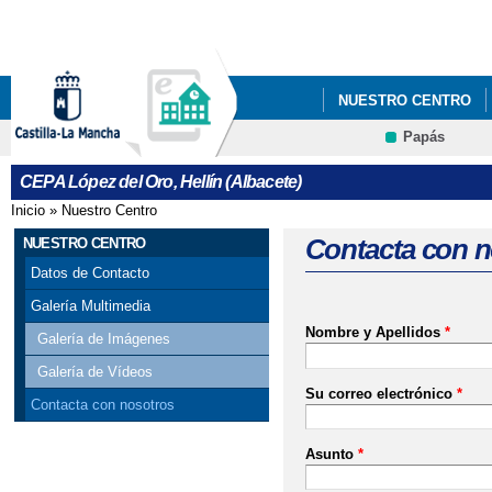
Pa
co
pri
NUESTRO CENTRO
Papás
DEPARTAMENTOS
CEPA López del Oro, Hellín (Albacete)
Inicio
»
Nuestro Centro
Se encuentra usted aquí
Contacta con n
NUESTRO CENTRO
Datos de Contacto
Galería Multimedia
Nombre y Apellidos
*
Galería de Imágenes
Galería de Vídeos
Su correo electrónico
*
Contacta con nosotros
Asunto
*