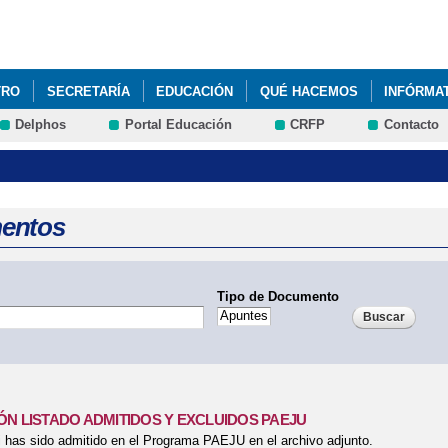
Pasar al
contenido
principal
TRO
SECRETARÍA
EDUCACIÓN
QUÉ HACEMOS
INFÓRMA
Delphos
Portal Educación
CRFP
Contacto
entos
Tipo de Documento
ÓN LISTADO ADMITIDOS Y EXCLUIDOS PAEJU
has sido admitido en el Programa PAEJU en el archivo adjunto.