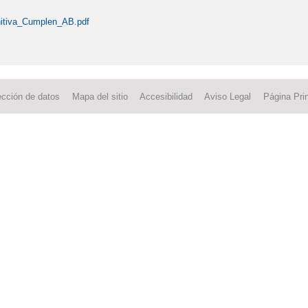
itiva_Cumplen_AB.pdf
ección de datos
Mapa del sitio
Accesibilidad
Aviso Legal
Página Prin