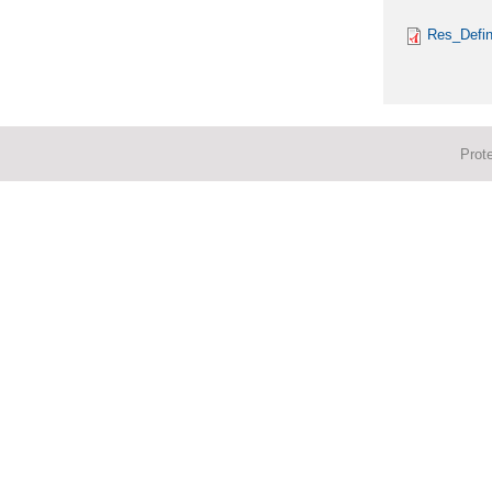
Res_Defin
Prot