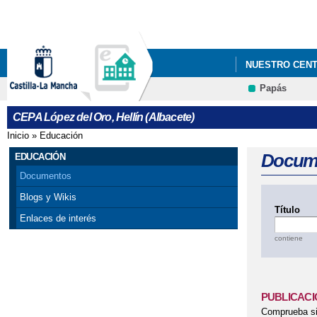
NUESTRO CEN
Papás
CEPA López del Oro, Hellín (Albacete)
Inicio
»
Educación
Se encuentra usted aquí
Docum
EDUCACIÓN
Documentos
Blogs y Wikis
Título
Enlaces de interés
contiene
PUBLICACI
Comprueba si 