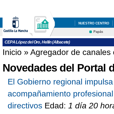
Pa
co
pri
NUESTRO CENTRO
Papás
DEPARTAMENTOS
CEPA López del Oro, Hellín (Albacete)
Se encuentra usted aquí
Inicio
»
Agregador de canales 
Novedades del Portal 
El Gobierno regional impuls
acompañamiento profesional 
directivos
Edad:
1 día 20 hor